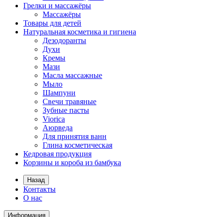
Грелки и массажёры
Массажёры
Товары для детей
Натуральная косметика и гигиена
Дезодоранты
Духи
Кремы
Мази
Масла массажные
Мыло
Шампуни
Свечи травяные
Зубные пасты
Viorica
Аюрведа
Для принятия ванн
Глина косметическая
Кедровая продукция
Корзины и короба из бамбука
Назад
Контакты
О нас
Информация