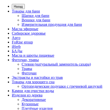
Назад
Товары для бани
Шапки для бани
Веники для бани
Измерительная продукция для бани
Масла эфирные
Сибирское здоровье
Арго
FoRise group
iHerb
БАДы
Масла и шроты пищевые
Фиточаи, травы
Стевия (натуральный заменитель сахара)
Травы
Фиточаи
Экстракты и настойки из трав
Товары для хорошего сна
Ортопедические подушки с гречневой шелухой
Камни для очистки воды
Изделия из дерева
Декоративные
Кухонные
Плетёные изделия