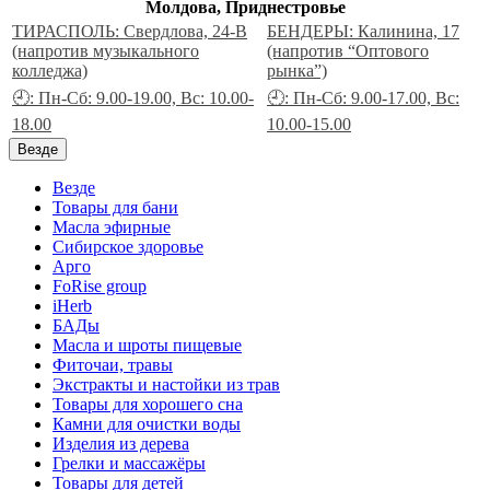
Молдова, Приднестровье
ТИРАСПОЛЬ: Свердлова, 24-В
БЕНДЕРЫ: Калинина, 17
(напротив музыкального
(напротив “Оптового
колледжа)
рынка”)
🕘: Пн-Сб: 9.00-19.00, Вс: 10.00-
🕘: Пн-Сб: 9.00-17.00, Вс:
18.00
10.00-15.00
Везде
Везде
Товары для бани
Масла эфирные
Сибирское здоровье
Арго
FoRise group
iHerb
БАДы
Масла и шроты пищевые
Фиточаи, травы
Экстракты и настойки из трав
Товары для хорошего сна
Камни для очистки воды
Изделия из дерева
Грелки и массажёры
Товары для детей