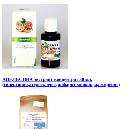
АПЕЛЬСИНА экстракт-концентрат 30 мл.
(гипертония,атеросклероз,инфаркт миокарда,ожирение)