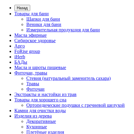
Назад
Товары для бани
Шапки для бани
Веники для бани
Измерительная продукция для бани
Масла эфирные
Сибирское здоровье
Арго
FoRise group
iHerb
БАДы
Масла и шроты пищевые
Фиточаи, травы
Стевия (натуральный заменитель сахара)
Травы
Фиточаи
Экстракты и настойки из трав
Товары для хорошего сна
Ортопедические подушки с гречневой шелухой
Камни для очистки воды
Изделия из дерева
Декоративные
Кухонные
Плетёные изделия