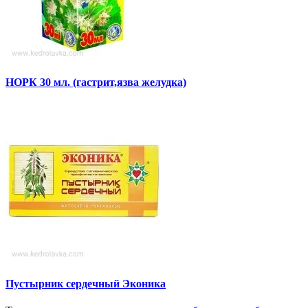
НОРК 30 мл. (гастрит,язва желудка)
Пустырник сердечный Эконика