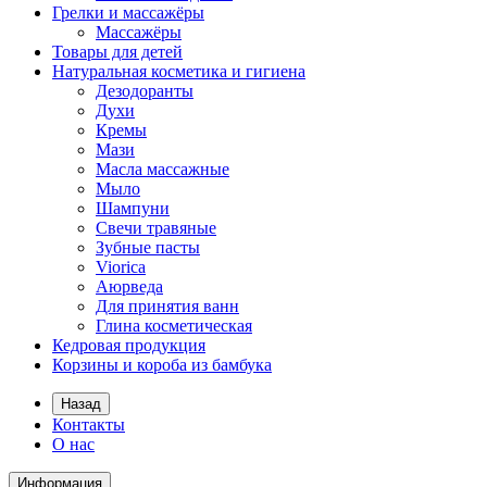
Грелки и массажёры
Массажёры
Товары для детей
Натуральная косметика и гигиена
Дезодоранты
Духи
Кремы
Мази
Масла массажные
Мыло
Шампуни
Свечи травяные
Зубные пасты
Viorica
Аюрведа
Для принятия ванн
Глина косметическая
Кедровая продукция
Корзины и короба из бамбука
Назад
Контакты
О нас
Информация