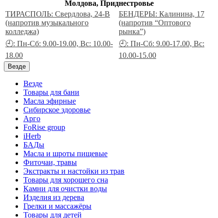
Молдова, Приднестровье
ТИРАСПОЛЬ: Свердлова, 24-В
БЕНДЕРЫ: Калинина, 17
(напротив музыкального
(напротив “Оптового
колледжа)
рынка”)
🕘: Пн-Сб: 9.00-19.00, Вс: 10.00-
🕘: Пн-Сб: 9.00-17.00, Вс:
18.00
10.00-15.00
Везде
Везде
Товары для бани
Масла эфирные
Сибирское здоровье
Арго
FoRise group
iHerb
БАДы
Масла и шроты пищевые
Фиточаи, травы
Экстракты и настойки из трав
Товары для хорошего сна
Камни для очистки воды
Изделия из дерева
Грелки и массажёры
Товары для детей