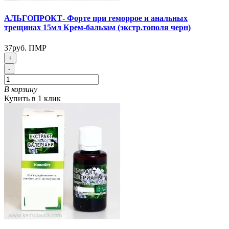
АЛЬГОПРОКТ- Форте при геморрое и анальных
трещинах 15мл Крем-бальзам (экстр.тополя черн)
37руб. ПМР
+
-
В корзину
Купить в 1 клик