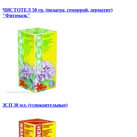
ЧИСТОТЕЛ 50 гр. (подагра, геморрой, дерматит)
"Фитомазь"
ЗСП 30 мл. (успокоительные)