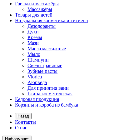
Грелки и массажёры
Массажёры
Товары для детей
Натуральная косметика и гигиена
Дезодоранты
Духи
Кремы
Мази
Масла массажные
Мыло
Шампуни
Свечи травяные
Зубные пасты
Viorica
Аюрведа
Для принятия ванн
Глина косметическая
Кедровая продукция
Корзины и короба из бамбука
Назад
Контакты
О нас
Информация