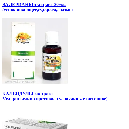
ВАЛЕРИАНЫ экстракт 30мл.
(успокаивающее,судороги,спазмы
КАЛЕНДУЛЫ экстракт
30мл(антимикр.противосп.успокаив.желчегонное)