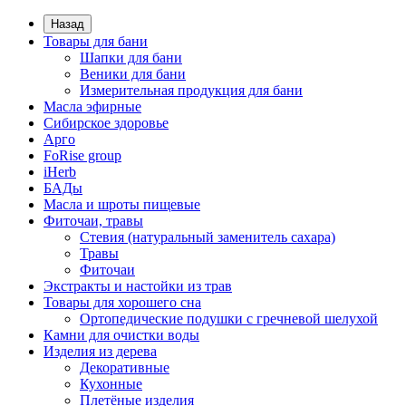
Назад
Товары для бани
Шапки для бани
Веники для бани
Измерительная продукция для бани
Масла эфирные
Сибирское здоровье
Арго
FoRise group
iHerb
БАДы
Масла и шроты пищевые
Фиточаи, травы
Стевия (натуральный заменитель сахара)
Травы
Фиточаи
Экстракты и настойки из трав
Товары для хорошего сна
Ортопедические подушки с гречневой шелухой
Камни для очистки воды
Изделия из дерева
Декоративные
Кухонные
Плетёные изделия