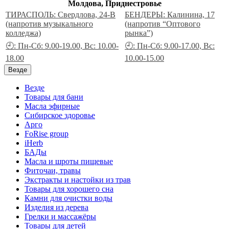
Молдова, Приднестровье
ТИРАСПОЛЬ: Свердлова, 24-В
БЕНДЕРЫ: Калинина, 17
(напротив музыкального
(напротив “Оптового
колледжа)
рынка”)
🕘: Пн-Сб: 9.00-19.00, Вс: 10.00-
🕘: Пн-Сб: 9.00-17.00, Вс:
18.00
10.00-15.00
Везде
Везде
Товары для бани
Масла эфирные
Сибирское здоровье
Арго
FoRise group
iHerb
БАДы
Масла и шроты пищевые
Фиточаи, травы
Экстракты и настойки из трав
Товары для хорошего сна
Камни для очистки воды
Изделия из дерева
Грелки и массажёры
Товары для детей