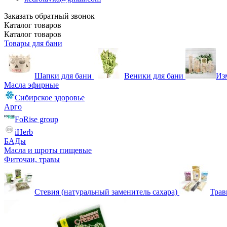
Заказать обратный звонок
Каталог
товаров
Каталог
товаров
Товары для бани
Шапки для бани
Веники для бани
Из
Масла эфирные
Сибирское здоровье
Арго
FoRise group
iHerb
БАДы
Масла и шроты пищевые
Фиточаи, травы
Стевия (натуральный заменитель сахара)
Тра