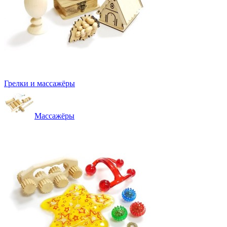
Грелки и массажёры
Массажёры