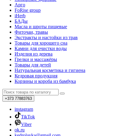
Арго
FoRise group
iHerb
БАДы
Масла и шроты пищевые
Фиточаи, травы
Экстракты и настойки из трав
Товары для хорошего сна
Камни для очистки воды
Изделия из дерева
Грелки и массажёры
Товары для детей
Натуральная косметика и гигиена
Кедровая продукция
Корзины и короба из бамбука
+373
77883763
instagram
TikTok
Viber
ok.ru
kedrolavka@gmail.com