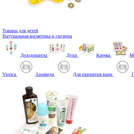
Товары для детей
Натуральная косметика и гигиена
Дезодоранты
Духи
Кремы
М
Viorica
Аюрведа
Для принятия ванн
Г