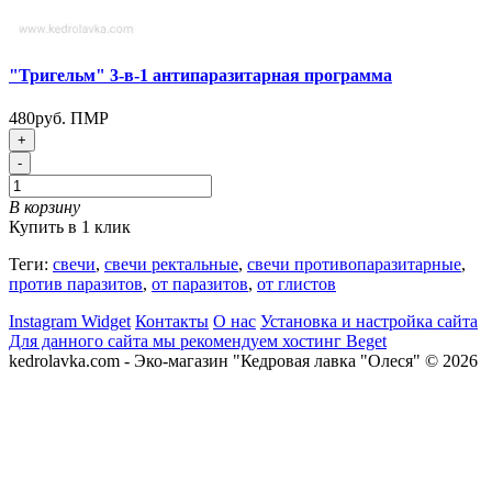
"Тригельм" 3-в-1 антипаразитарная программа
480руб. ПМР
+
-
В корзину
Купить в 1 клик
Теги:
свечи
,
свечи ректальные
,
свечи противопаразитарные
,
против паразитов
,
от паразитов
,
от глистов
Instagram Widget
Контакты
О нас
Установка и настройка сайта
Для данного сайта мы рекомендуем хостинг Beget
kedrolavka.com - Эко-магазин "Кедровая лавка "Олеся" © 2026