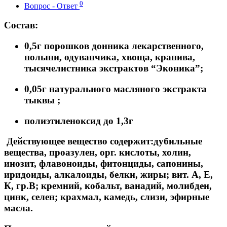
0
Вопрос - Ответ
Состав:
0,5г порошков донника лекарственного,
полыни, одуванчика, хвоща, крапива,
тысячелистника экстрактов “Эконика”;
0,05г натурального масляного экстракта
тыквы ;
полиэтиленоксид до 1,3г
Действующее вещество содержит:дубильные
вещества, проазулен, орг. кислоты, холин,
инозит,
флавоноиды, фитонциды, сапонины,
иридоиды, алкалоиды, белки, жиры; вит. А, Е,
К, гр.В; кремний,
кобальт, ванадий, молибден,
цинк, селен; крахмал, камедь, слизи, эфирные
масла.