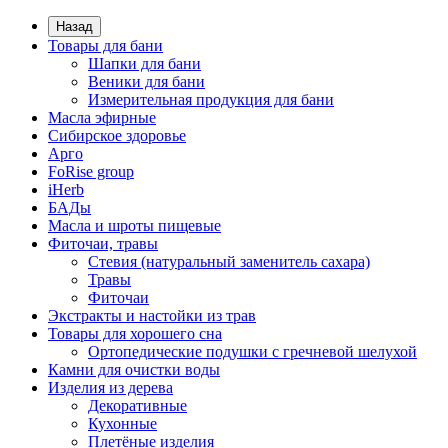
Назад
Товары для бани
Шапки для бани
Веники для бани
Измерительная продукция для бани
Масла эфирные
Сибирское здоровье
Арго
FoRise group
iHerb
БАДы
Масла и шроты пищевые
Фиточаи, травы
Стевия (натуральный заменитель сахара)
Травы
Фиточаи
Экстракты и настойки из трав
Товары для хорошего сна
Ортопедические подушки с гречневой шелухой
Камни для очистки воды
Изделия из дерева
Декоративные
Кухонные
Плетёные изделия