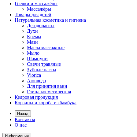
Грелки и массажёры
Массажёры
Товары для детей
Натуральная косметика и гигиена
Дезодоранты
Духи
Кремы
Мази
Масла массажные
Мыло
Шампуни
Свечи травяные
Зубные пасты
Viorica
Аюрведа
Для принятия ванн
Глина косметическая
Кедровая продукция
Корзины и короба из бамбука
Назад
Контакты
О нас
Информация