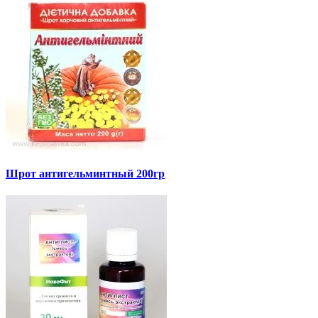
Шрот антигельминтный 200гр