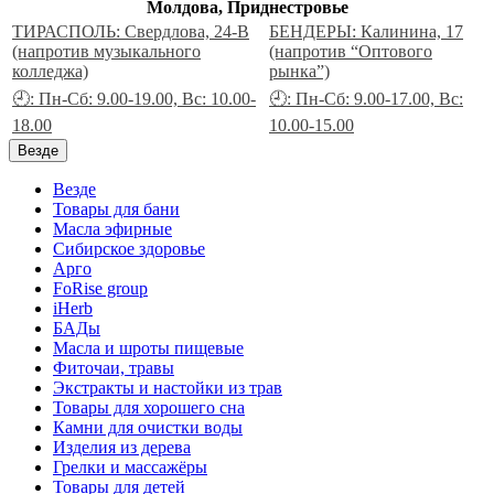
Молдова, Приднестровье
ТИРАСПОЛЬ: Свердлова, 24-В
БЕНДЕРЫ: Калинина, 17
(напротив музыкального
(напротив “Оптового
колледжа)
рынка”)
🕘: Пн-Сб: 9.00-19.00, Вс: 10.00-
🕘: Пн-Сб: 9.00-17.00, Вс:
18.00
10.00-15.00
Везде
Везде
Товары для бани
Масла эфирные
Сибирское здоровье
Арго
FoRise group
iHerb
БАДы
Масла и шроты пищевые
Фиточаи, травы
Экстракты и настойки из трав
Товары для хорошего сна
Камни для очистки воды
Изделия из дерева
Грелки и массажёры
Товары для детей