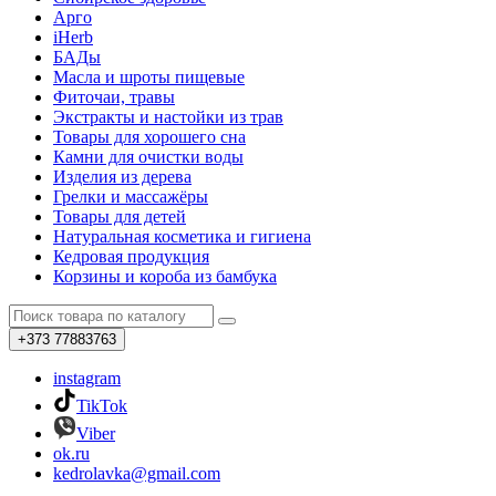
Арго
iHerb
БАДы
Масла и шроты пищевые
Фиточаи, травы
Экстракты и настойки из трав
Товары для хорошего сна
Камни для очистки воды
Изделия из дерева
Грелки и массажёры
Товары для детей
Натуральная косметика и гигиена
Кедровая продукция
Корзины и короба из бамбука
+373
77883763
instagram
TikTok
Viber
ok.ru
kedrolavka@gmail.com