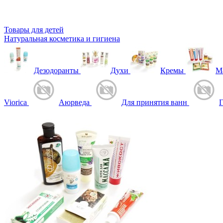
Товары для детей
Натуральная косметика и гигиена
Дезодоранты
Духи
Кремы
М
Viorica
Аюрведа
Для принятия ванн
Г