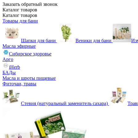
Заказать обратный звонок
Каталог
товаров
Каталог
товаров
Товары для бани
Шапки для бани
Веники для бани
Из
Масла эфирные
Сибирское здоровье
Арго
iHerb
БАДы
Масла и шроты пищевые
Фиточаи, травы
Стевия (натуральный заменитель сахара)
Тра