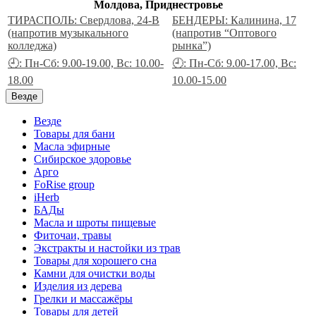
Молдова, Приднестровье
ТИРАСПОЛЬ: Свердлова, 24-В
БЕНДЕРЫ: Калинина, 17
(напротив музыкального
(напротив “Оптового
колледжа)
рынка”)
🕘: Пн-Сб: 9.00-19.00, Вс: 10.00-
🕘: Пн-Сб: 9.00-17.00, Вс:
18.00
10.00-15.00
Везде
Везде
Товары для бани
Масла эфирные
Сибирское здоровье
Арго
FoRise group
iHerb
БАДы
Масла и шроты пищевые
Фиточаи, травы
Экстракты и настойки из трав
Товары для хорошего сна
Камни для очистки воды
Изделия из дерева
Грелки и массажёры
Товары для детей