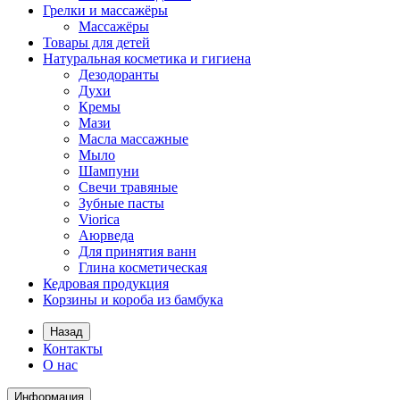
Грелки и массажёры
Массажёры
Товары для детей
Натуральная косметика и гигиена
Дезодоранты
Духи
Кремы
Мази
Масла массажные
Мыло
Шампуни
Свечи травяные
Зубные пасты
Viorica
Аюрведа
Для принятия ванн
Глина косметическая
Кедровая продукция
Корзины и короба из бамбука
Назад
Контакты
О нас
Информация