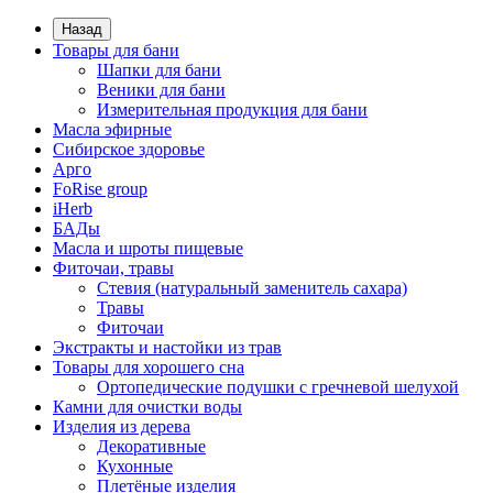
Назад
Товары для бани
Шапки для бани
Веники для бани
Измерительная продукция для бани
Масла эфирные
Сибирское здоровье
Арго
FoRise group
iHerb
БАДы
Масла и шроты пищевые
Фиточаи, травы
Стевия (натуральный заменитель сахара)
Травы
Фиточаи
Экстракты и настойки из трав
Товары для хорошего сна
Ортопедические подушки с гречневой шелухой
Камни для очистки воды
Изделия из дерева
Декоративные
Кухонные
Плетёные изделия