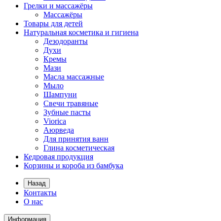
Грелки и массажёры
Массажёры
Товары для детей
Натуральная косметика и гигиена
Дезодоранты
Духи
Кремы
Мази
Масла массажные
Мыло
Шампуни
Свечи травяные
Зубные пасты
Viorica
Аюрведа
Для принятия ванн
Глина косметическая
Кедровая продукция
Корзины и короба из бамбука
Назад
Контакты
О нас
Информация