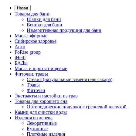
Назад
Товары для бани
Шапки для бани
Веники для бани
Измерительная продукция для бани
Масла эфирные
Сибирское здоровье
Арго
FoRise group
iHerb
БАДы
Масла и шроты пищевые
Фиточаи, травы
Стевия (натуральный заменитель сахара)
Травы
Фиточаи
Экстракты и настойки из трав
Товары для хорошего сна
Ортопедические подушки с гречневой шелухой
Камни для очистки воды
Изделия из дерева
Декоративные
Кухонные
Плетёные изделия