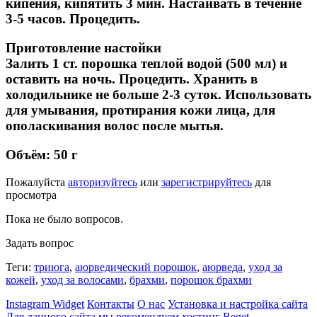
кипения, кипятить 3 мин. Настаивать в течение
3-5 часов. Процедить.
Приготовление настойки
Залить 1 ст. порошка теплой водой (500 мл) и
оставить на ночь. Процедить. Хранить в
холодильнике не больше 2-3 суток. Использовать
для умывания, протирания кожи лица, для
ополаскивания волос после мытья.
Объём:
50 г
Пожалуйста
авторизуйтесь
или
зарегистрируйтесь
для
просмотра
Пока не было вопросов.
Задать вопрос
Теги:
триюга
,
аюрведический порошок
,
аюрведа
,
уход за
кожей
,
уход за волосами
,
брахми
,
порошок брахми
Instagram Widget
Контакты
О нас
Установка и настройка сайта
Для данного сайта мы рекомендуем хостинг Beget