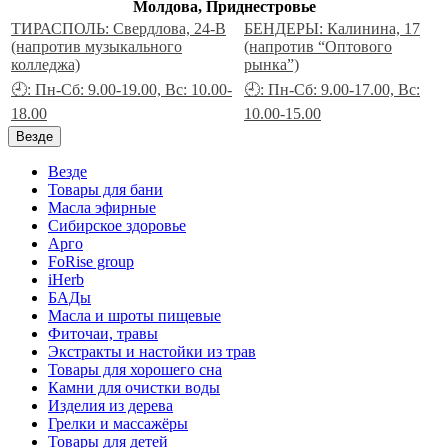
Молдова, Приднестровье
ТИРАСПОЛЬ: Свердлова, 24-В
БЕНДЕРЫ: Калинина, 17
(напротив музыкального
(напротив “Оптового
колледжа)
рынка”)
🕘: Пн-Сб: 9.00-19.00, Вс: 10.00-
🕘: Пн-Сб: 9.00-17.00, Вс:
18.00
10.00-15.00
Везде
Везде
Товары для бани
Масла эфирные
Сибирское здоровье
Арго
FoRise group
iHerb
БАДы
Масла и шроты пищевые
Фиточаи, травы
Экстракты и настойки из трав
Товары для хорошего сна
Камни для очистки воды
Изделия из дерева
Грелки и массажёры
Товары для детей