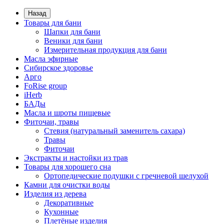
Назад
Товары для бани
Шапки для бани
Веники для бани
Измерительная продукция для бани
Масла эфирные
Сибирское здоровье
Арго
FoRise group
iHerb
БАДы
Масла и шроты пищевые
Фиточаи, травы
Стевия (натуральный заменитель сахара)
Травы
Фиточаи
Экстракты и настойки из трав
Товары для хорошего сна
Ортопедические подушки с гречневой шелухой
Камни для очистки воды
Изделия из дерева
Декоративные
Кухонные
Плетёные изделия