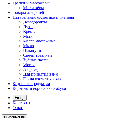
Грелки и массажёры
Массажёры
Товары для детей
Натуральная косметика и гигиена
Дезодоранты
Духи
Кремы
Мази
Масла массажные
Мыло
Шампуни
Свечи травяные
Зубные пасты
Viorica
Аюрведа
Для принятия ванн
Глина косметическая
Кедровая продукция
Корзины и короба из бамбука
Назад
Контакты
О нас
Информация