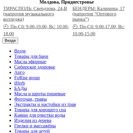
Молдова, Приднестровье
ТИРАСПОЛЬ: Свердлова, 24-В
БЕНДЕРЫ: Калинина, 17
(напротив музыкального
(напротив “Оптового
колледжа)
рынка”)
🕘: Пн-Сб: 9.00-19.00, Вс: 10.00-
🕘: Пн-Сб: 9.00-17.00, Вс:
18.00
10.00-15.00
Везде
Везде
Товары для бани
Масла эфирные
Сибирское здоровье
Арго
FoRise group
iHerb
БАДы
Масла и шроты пищевые
Фиточаи, травы
Экстракты и настойки из трав
Товары для хорошего сна
Камни для очистки воды
Изделия из дерева
Грелки и массажёры
Товары для детей