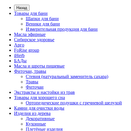
Назад
Товары для бани
Шапки для бани
Веники для бани
Измерительная продукция для бани
Масла эфирные
Сибирское здоровье
Арго
FoRise group
iHerb
БАДы
Масла и шроты пищевые
Фиточаи, травы
Стевия (натуральный заменитель сахара)
Травы
Фиточаи
Экстракты и настойки из трав
Товары для хорошего сна
Ортопедические подушки с гречневой шелухой
Камни для очистки воды
Изделия из дерева
Декоративные
Кухонные
Плетёные изделия