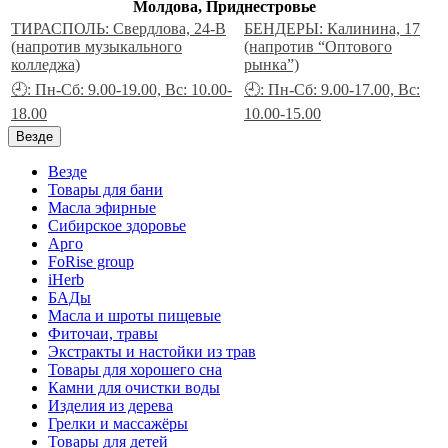
Молдова, Приднестровье
ТИРАСПОЛЬ: Свердлова, 24-В
БЕНДЕРЫ: Калинина, 17
(напротив музыкального
(напротив “Оптового
колледжа)
рынка”)
🕘: Пн-Сб: 9.00-19.00, Вс: 10.00-
🕘: Пн-Сб: 9.00-17.00, Вс:
18.00
10.00-15.00
Везде
Везде
Товары для бани
Масла эфирные
Сибирское здоровье
Арго
FoRise group
iHerb
БАДы
Масла и шроты пищевые
Фиточаи, травы
Экстракты и настойки из трав
Товары для хорошего сна
Камни для очистки воды
Изделия из дерева
Грелки и массажёры
Товары для детей