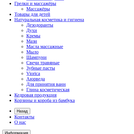
Грелки и массажёры
Массажёры
Товары для детей
Натуральная косметика и гигиена
Дезодоранты
Духи
Кремы
Мази
Масла массажные
Мыло
Шампуни
Свечи травяные
Зубные пасты
Viorica
Аюрведа
Для принятия ванн
Глина косметическая
Кедровая продукция
Корзины и короба из бамбука
Назад
Контакты
О нас
Информация