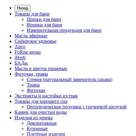
Назад
Товары для бани
Шапки для бани
Веники для бани
Измерительная продукция для бани
Масла эфирные
Сибирское здоровье
Арго
FoRise group
iHerb
БАДы
Масла и шроты пищевые
Фиточаи, травы
Стевия (натуральный заменитель сахара)
Травы
Фиточаи
Экстракты и настойки из трав
Товары для хорошего сна
Ортопедические подушки с гречневой шелухой
Камни для очистки воды
Изделия из дерева
Декоративные
Кухонные
Плетёные изделия