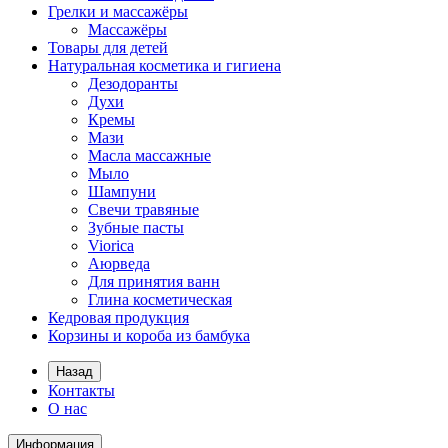
Грелки и массажёры
Массажёры
Товары для детей
Натуральная косметика и гигиена
Дезодоранты
Духи
Кремы
Мази
Масла массажные
Мыло
Шампуни
Свечи травяные
Зубные пасты
Viorica
Аюрведа
Для принятия ванн
Глина косметическая
Кедровая продукция
Корзины и короба из бамбука
Назад
Контакты
О нас
Информация