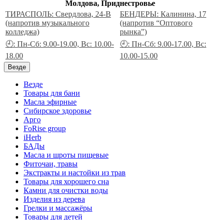
Молдова, Приднестровье
ТИРАСПОЛЬ: Свердлова, 24-В
БЕНДЕРЫ: Калинина, 17
(напротив музыкального
(напротив “Оптового
колледжа)
рынка”)
🕘: Пн-Сб: 9.00-19.00, Вс: 10.00-
🕘: Пн-Сб: 9.00-17.00, Вс:
18.00
10.00-15.00
Везде
Везде
Товары для бани
Масла эфирные
Сибирское здоровье
Арго
FoRise group
iHerb
БАДы
Масла и шроты пищевые
Фиточаи, травы
Экстракты и настойки из трав
Товары для хорошего сна
Камни для очистки воды
Изделия из дерева
Грелки и массажёры
Товары для детей