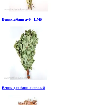
Веник д/бани дуб - ПМР
Веник для бани липовый