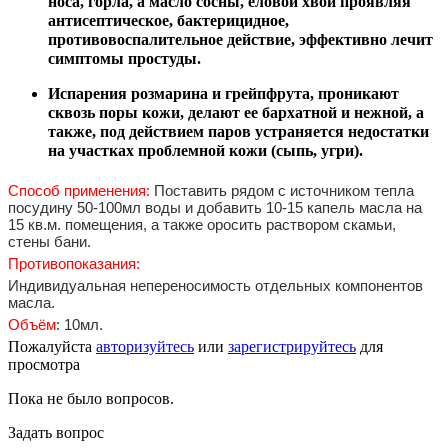
носа, горла, а масло сосны, еловой хвои проявляя
антисептическое, бактерицидное,
противовоспалительное действие, эффективно лечит
симптомы простуды.
Испарения розмарина и грейпфрута, проникают
сквозь поры кожи, делают ее бархатной и нежной, а
также, под действием паров устраняется недостатки
на участках проблемной кожи (сыпь, угри).
Способ применения:
Поставить рядом с источником тепла
посудину 50-100мл воды и добавить 10-15 капель масла на
15 кв.м. помещения, а также оросить раствором скамьи,
стены бани.
Противопоказания:
Индивидуальная непереносимость отдельных компонентов
масла.
Объём
: 10мл.
Пожалуйста
авторизуйтесь
или
зарегистрируйтесь
для
просмотра
Пока не было вопросов.
Задать вопрос