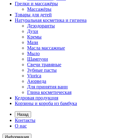
Грелки и массажёры
Массажёры
Товары для детей
Натуральная косметика и гигиена
Дезодоранты
Духи
Кремы
Мази
Масла массажные
Мыло
Шампуни
Свечи травяные
Зубные пасты
Viorica
Аюрведа
Для принятия ванн
Глина косметическая
Кедровая продукция
Корзины и короба из бамбука
Назад
Контакты
О нас
Информация