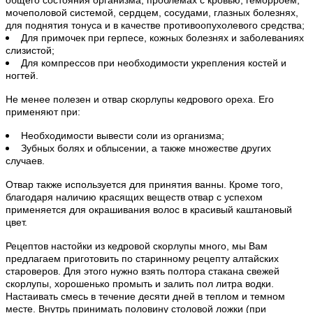
общего состояния организма, проблемах с кровью, геморроем,
мочеполовой системой, сердцем, сосудами, глазных болезнях,
для поднятия тонуса и в качестве противоопухолевого средства;
Для примочек при герпесе, кожных болезнях и заболеваниях
слизистой;
Для компрессов при необходимости укрепления костей и
ногтей.
Не менее полезен и отвар скорлупы кедрового ореха. Его
применяют при:
Необходимости вывести соли из организма;
Зубных болях и облысении, а также множестве других
случаев.
Отвар также используется для принятия ванны. Кроме того,
благодаря наличию красящих веществ отвар с успехом
применяется для окрашивания волос в красивый каштановый
цвет.
Рецептов настойки из кедровой скорлупы много, мы Вам
предлагаем приготовить по старинному рецепту алтайских
староверов. Для этого нужно взять полтора стакана свежей
скорлупы, хорошенько промыть и залить пол литра водки.
Настаивать смесь в течение десяти дней в теплом и темном
месте. Внутрь принимать половину столовой ложки (при