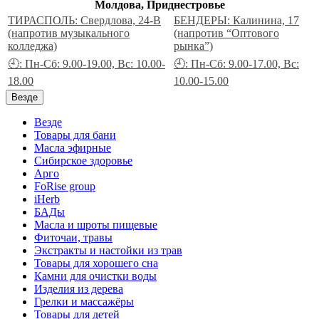
Молдова, Приднестровье
ТИРАСПОЛЬ: Свердлова, 24-В
БЕНДЕРЫ: Калинина, 17
(напротив музыкального
(напротив “Оптового
колледжа)
рынка”)
🕘: Пн-Сб: 9.00-19.00, Вс: 10.00-
🕘: Пн-Сб: 9.00-17.00, Вс:
18.00
10.00-15.00
Везде
Везде
Товары для бани
Масла эфирные
Сибирское здоровье
Арго
FoRise group
iHerb
БАДы
Масла и шроты пищевые
Фиточаи, травы
Экстракты и настойки из трав
Товары для хорошего сна
Камни для очистки воды
Изделия из дерева
Грелки и массажёры
Товары для детей