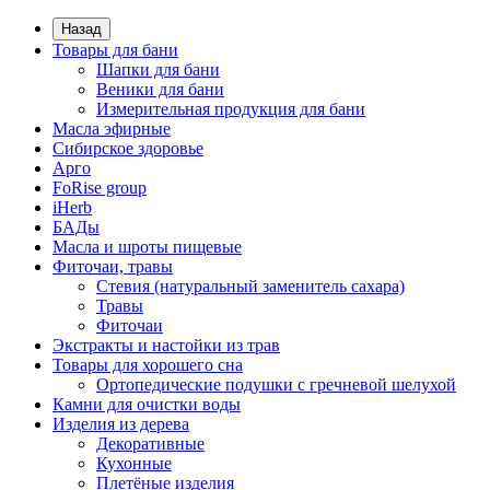
Назад
Товары для бани
Шапки для бани
Веники для бани
Измерительная продукция для бани
Масла эфирные
Сибирское здоровье
Арго
FoRise group
iHerb
БАДы
Масла и шроты пищевые
Фиточаи, травы
Стевия (натуральный заменитель сахара)
Травы
Фиточаи
Экстракты и настойки из трав
Товары для хорошего сна
Ортопедические подушки с гречневой шелухой
Камни для очистки воды
Изделия из дерева
Декоративные
Кухонные
Плетёные изделия