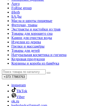
Арго
FoRise group
iHerb
БАДы
Масла и шроты пищевые
Фиточаи, травы
Экстракты и настойки из трав
Товары для хорошего сна
Камни для очистки воды
Изделия из дерева
Грелки и массажёры
Товары для детей
Натуральная косметика и гигиена
Кедровая продукция
Корзины и короба из бамбука
+373
77883763
instagram
TikTok
Viber
ok.ru
kedrolavka@gmail.com