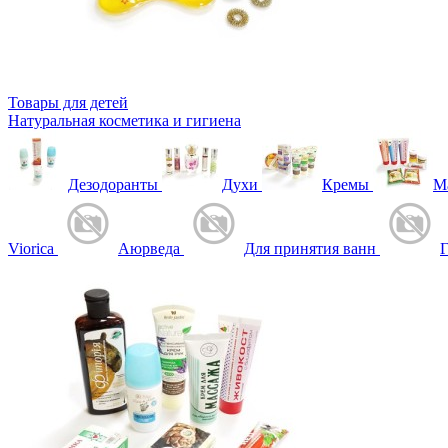
Товары для детей
Натуральная косметика и гигиена
Дезодоранты
Духи
Кремы
М
Viorica
Аюрведа
Для принятия ванн
Г