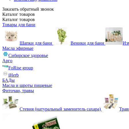
Заказать обратный звонок
Каталог
товаров
Каталог
товаров
Товары для бани
Шапки для бани
Веники для бани
Из
Масла эфирные
Сибирское здоровье
Арго
FoRise group
iHerb
БАДы
Масла и шроты пищевые
Фиточаи, травы
Стевия (натуральный заменитель сахара)
Тра