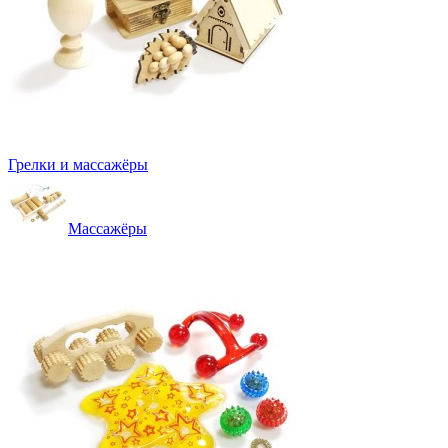
Грелки и массажёры
Массажёры