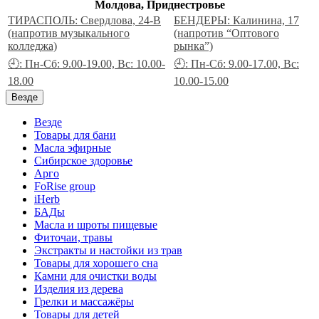
Молдова, Приднестровье
ТИРАСПОЛЬ: Свердлова, 24-В
БЕНДЕРЫ: Калинина, 17
(напротив музыкального
(напротив “Оптового
колледжа)
рынка”)
🕘: Пн-Сб: 9.00-19.00, Вс: 10.00-
🕘: Пн-Сб: 9.00-17.00, Вс:
18.00
10.00-15.00
Везде
Везде
Товары для бани
Масла эфирные
Сибирское здоровье
Арго
FoRise group
iHerb
БАДы
Масла и шроты пищевые
Фиточаи, травы
Экстракты и настойки из трав
Товары для хорошего сна
Камни для очистки воды
Изделия из дерева
Грелки и массажёры
Товары для детей