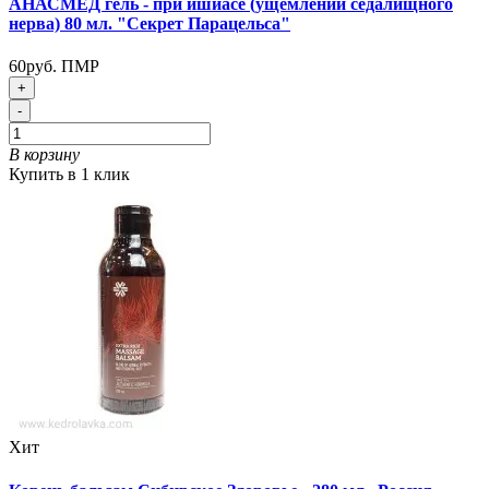
АНАСМЕД гель - при ишиасе (ущемлении седалищного
нерва) 80 мл. "Секрет Парацельса"
60руб. ПМР
+
-
В корзину
Купить в 1 клик
Хит