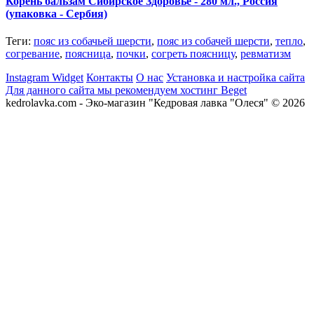
Корень бальзам Сибирское Здоровье - 280 мл., Россия
(упаковка - Сербия)
Теги:
пояс из собачьей шерсти
,
пояс из собачей шерсти
,
тепло
,
согревание
,
поясница
,
почки
,
согреть поясницу
,
ревматизм
Instagram Widget
Контакты
О нас
Установка и настройка сайта
Для данного сайта мы рекомендуем хостинг Beget
kedrolavka.com - Эко-магазин "Кедровая лавка "Олеся" © 2026