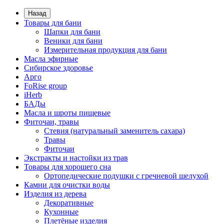
Назад
Товары для бани
Шапки для бани
Веники для бани
Измерительная продукция для бани
Масла эфирные
Сибирское здоровье
Арго
FoRise group
iHerb
БАДы
Масла и шроты пищевые
Фиточаи, травы
Стевия (натуральный заменитель сахара)
Травы
Фиточаи
Экстракты и настойки из трав
Товары для хорошего сна
Ортопедические подушки с гречневой шелухой
Камни для очистки воды
Изделия из дерева
Декоративные
Кухонные
Плетёные изделия