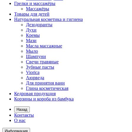
Грелки и массажёры
Массажёры
Товары для детей
Натуральная косметика и гигиена
Дезодоранты
Духи
Кремы
Мази
Масла массажные
Мыло
Шампуни
Свечи травяные
Зубные пасты
Viorica
Аюрведа
Для принятия ванн
Глина косметическая
Кедровая продукция
Корзины и короба из бамбука
Назад
Контакты
О нас
Информация