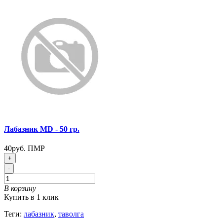
Лабазник MD - 50 гр.
40руб. ПМР
+
-
В корзину
Купить в 1 клик
Теги:
лабазник
,
таволга