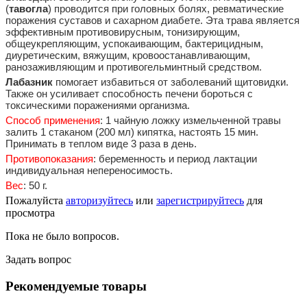
(
тавогла
) проводится при головных болях, ревматические
поражения суставов и сахарном диабете. Эта трава является
эффективным противовирусным, тонизирующим,
общеукрепляющим, успокаивающим, бактерицидным,
диуретическим, вяжущим, кровоостанавливающим,
ранозаживляющим и противогельминтный средством.
Лабазник
помогает избавиться от заболеваний щитовидки.
Также он усиливает способность печени бороться с
токсическими поражениями организма.
Способ применения
: 1 чайную ложку измельченной травы
залить 1 стаканом (200 мл) кипятка, настоять 15 мин.
Принимать в теплом виде 3 раза в день.
Противопоказания
: беременность и период лактации
индивидуальная непереносимость.
Вес
: 50 г.
Пожалуйста
авторизуйтесь
или
зарегистрируйтесь
для
просмотра
Пока не было вопросов.
Задать вопрос
Рекомендуемые товары