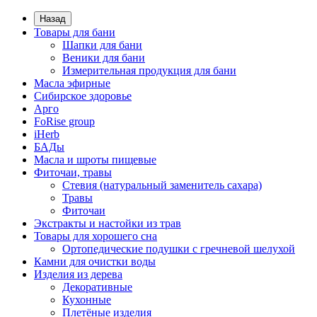
Назад
Товары для бани
Шапки для бани
Веники для бани
Измерительная продукция для бани
Масла эфирные
Сибирское здоровье
Арго
FoRise group
iHerb
БАДы
Масла и шроты пищевые
Фиточаи, травы
Стевия (натуральный заменитель сахара)
Травы
Фиточаи
Экстракты и настойки из трав
Товары для хорошего сна
Ортопедические подушки с гречневой шелухой
Камни для очистки воды
Изделия из дерева
Декоративные
Кухонные
Плетёные изделия