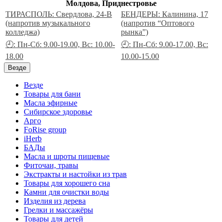
Молдова, Приднестровье
ТИРАСПОЛЬ: Свердлова, 24-В
БЕНДЕРЫ: Калинина, 17
(напротив музыкального
(напротив “Оптового
колледжа)
рынка”)
🕘: Пн-Сб: 9.00-19.00, Вс: 10.00-
🕘: Пн-Сб: 9.00-17.00, Вс:
18.00
10.00-15.00
Везде
Везде
Товары для бани
Масла эфирные
Сибирское здоровье
Арго
FoRise group
iHerb
БАДы
Масла и шроты пищевые
Фиточаи, травы
Экстракты и настойки из трав
Товары для хорошего сна
Камни для очистки воды
Изделия из дерева
Грелки и массажёры
Товары для детей