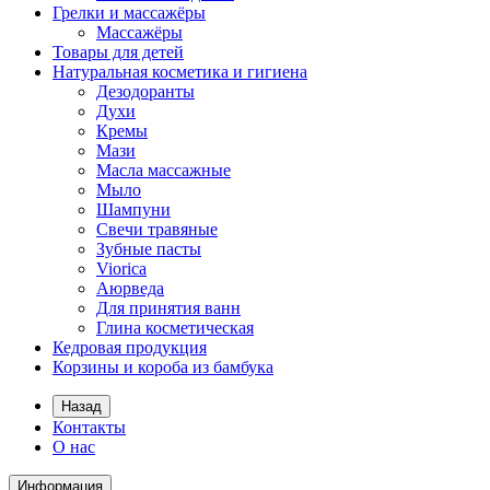
Грелки и массажёры
Массажёры
Товары для детей
Натуральная косметика и гигиена
Дезодоранты
Духи
Кремы
Мази
Масла массажные
Мыло
Шампуни
Свечи травяные
Зубные пасты
Viorica
Аюрведа
Для принятия ванн
Глина косметическая
Кедровая продукция
Корзины и короба из бамбука
Назад
Контакты
О нас
Информация