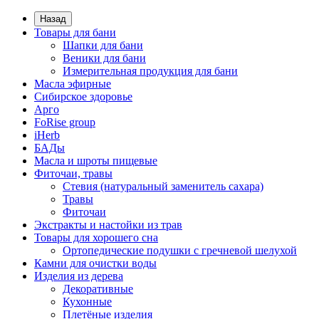
Назад
Товары для бани
Шапки для бани
Веники для бани
Измерительная продукция для бани
Масла эфирные
Сибирское здоровье
Арго
FoRise group
iHerb
БАДы
Масла и шроты пищевые
Фиточаи, травы
Стевия (натуральный заменитель сахара)
Травы
Фиточаи
Экстракты и настойки из трав
Товары для хорошего сна
Ортопедические подушки с гречневой шелухой
Камни для очистки воды
Изделия из дерева
Декоративные
Кухонные
Плетёные изделия