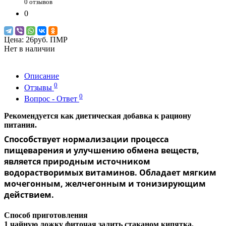
0 отзывов
0
Цена:
26руб. ПМР
Нет в наличии
Описание
0
Отзывы
0
Вопрос - Ответ
Рекомендуется как диетическая добавка к рациону
питания.
Способствует нормализации процесса
пищеварения и улучшению обмена веществ,
является природным источником
водорастворимых витаминов. Обладает мягким
мочегонным, желчегонным и тонизирующим
действием.
Способ приготовления
1 чайную ложку фиточая залить стаканом кипятка,