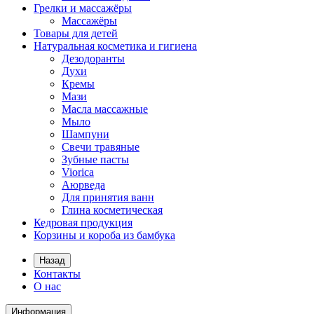
Грелки и массажёры
Массажёры
Товары для детей
Натуральная косметика и гигиена
Дезодоранты
Духи
Кремы
Мази
Масла массажные
Мыло
Шампуни
Свечи травяные
Зубные пасты
Viorica
Аюрведа
Для принятия ванн
Глина косметическая
Кедровая продукция
Корзины и короба из бамбука
Назад
Контакты
О нас
Информация