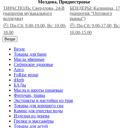
Молдова, Приднестровье
ТИРАСПОЛЬ: Свердлова, 24-В
БЕНДЕРЫ: Калинина, 17
(напротив музыкального
(напротив “Оптового
колледжа)
рынка”)
🕘: Пн-Сб: 9.00-19.00, Вс: 10.00-
🕘: Пн-Сб: 9.00-17.00, Вс:
18.00
10.00-15.00
Везде
Везде
Товары для бани
Масла эфирные
Сибирское здоровье
Арго
FoRise group
iHerb
БАДы
Масла и шроты пищевые
Фиточаи, травы
Экстракты и настойки из трав
Товары для хорошего сна
Камни для очистки воды
Изделия из дерева
Грелки и массажёры
Товары для детей