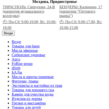
Молдова, Приднестровье
ТИРАСПОЛЬ: Свердлова, 24-В
БЕНДЕРЫ: Калинина, 17
(напротив музыкального
(напротив “Оптового
колледжа)
рынка”)
🕘: Пн-Сб: 9.00-19.00, Вс: 10.00-
🕘: Пн-Сб: 9.00-17.00, Вс:
18.00
10.00-15.00
Везде
Везде
Товары для бани
Масла эфирные
Сибирское здоровье
Арго
FoRise group
iHerb
БАДы
Масла и шроты пищевые
Фиточаи, травы
Экстракты и настойки из трав
Товары для хорошего сна
Камни для очистки воды
Изделия из дерева
Грелки и массажёры
Товары для детей