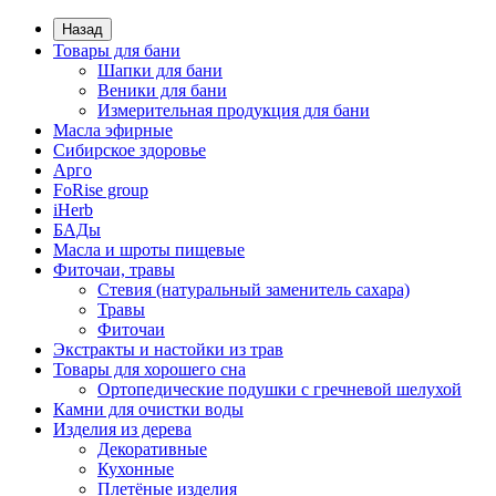
Назад
Товары для бани
Шапки для бани
Веники для бани
Измерительная продукция для бани
Масла эфирные
Сибирское здоровье
Арго
FoRise group
iHerb
БАДы
Масла и шроты пищевые
Фиточаи, травы
Стевия (натуральный заменитель сахара)
Травы
Фиточаи
Экстракты и настойки из трав
Товары для хорошего сна
Ортопедические подушки с гречневой шелухой
Камни для очистки воды
Изделия из дерева
Декоративные
Кухонные
Плетёные изделия