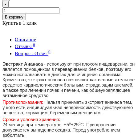
-
В корзину
Купить в 1 клик
Описание
0
Отзывы
0
Вопрос - Ответ
Экстракт Ананаса
- используют при плохом пищеварении, он
является помощником в переваривании белков, поэтому его
можно использовать в диетах для очищения организма.
Кроме того, экстракт ананаса назначают как вспомогательное
средство кардиологическим больным, страдающим анемией,
а также при лечении почек и печени, как общеукрепляющее
витаминное средство.
Противопоказания:
Нельзя принимать экстракт ананаса тем,
у кого есть индивидуальная непереносимость действующего
вещества, кормящим, беременным женщинам.
Сроки и условия хранения:
о
о
24 месяца при температуре +5
+25
С. При хранении
допускается выпадение осадка. Перед употреблением
взболтать.