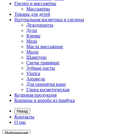
Грелки и массажёры
Массажёры
Товары для детей
Натуральная косметика и гигиена
Дезодоранты
Духи
Кремы
Мази
Масла массажные
Мыло
Шампуни
Свечи травяные
Зубные пасты
Viorica
Аюрведа
Для принятия ванн
Глина косметическая
Кедровая продукция
Корзины и короба из бамбука
Назад
Контакты
О нас
Информация