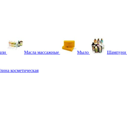
ази
Масла массажные
Мыло
Шампуни
лина косметическая