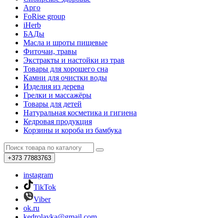
Арго
FoRise group
iHerb
БАДы
Масла и шроты пищевые
Фиточаи, травы
Экстракты и настойки из трав
Товары для хорошего сна
Камни для очистки воды
Изделия из дерева
Грелки и массажёры
Товары для детей
Натуральная косметика и гигиена
Кедровая продукция
Корзины и короба из бамбука
+373
77883763
instagram
TikTok
Viber
ok.ru
kedrolavka@gmail.com