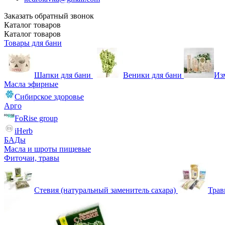
Заказать обратный звонок
Каталог
товаров
Каталог
товаров
Товары для бани
Шапки для бани
Веники для бани
Из
Масла эфирные
Сибирское здоровье
Арго
FoRise group
iHerb
БАДы
Масла и шроты пищевые
Фиточаи, травы
Стевия (натуральный заменитель сахара)
Тра