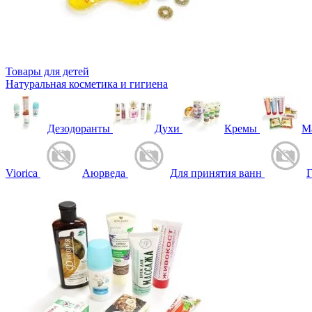
Товары для детей
Натуральная косметика и гигиена
Дезодоранты
Духи
Кремы
М
Viorica
Аюрведа
Для принятия ванн
Г