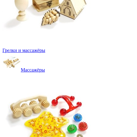
Грелки и массажёры
Массажёры