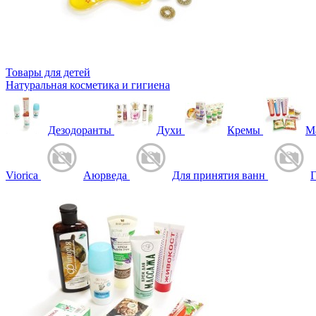
Товары для детей
Натуральная косметика и гигиена
Дезодоранты
Духи
Кремы
М
Viorica
Аюрведа
Для принятия ванн
Г