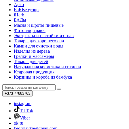
Арго
FoRise group
iHerb
БАДы
Масла и шроты пищевые
Фиточаи, травы
Экстракты и настойки из трав
Товары для хорошего сна
Камни для очистки воды
Изделия из дерева
Грелки и массажёры
Товары для детей
Натуральная косметика и гигиена
Кедровая продукция
Корзины и короба из бамбука
+373
77883763
instagram
TikTok
Viber
ok.ru
kedrolavka@gmail.com