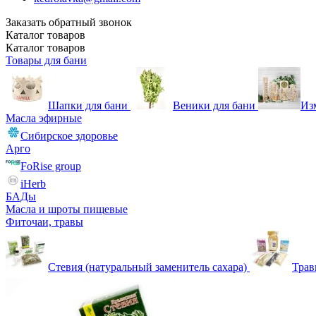
Заказать обратный звонок
Каталог
товаров
Каталог
товаров
Товары для бани
Шапки для бани
Веники для бани
Из
Масла эфирные
Сибирское здоровье
Арго
FoRise group
iHerb
БАДы
Масла и шроты пищевые
Фиточаи, травы
Стевия (натуральный заменитель сахара)
Тра