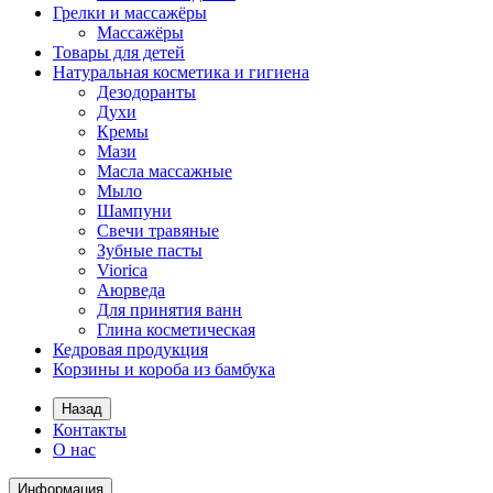
Грелки и массажёры
Массажёры
Товары для детей
Натуральная косметика и гигиена
Дезодоранты
Духи
Кремы
Мази
Масла массажные
Мыло
Шампуни
Свечи травяные
Зубные пасты
Viorica
Аюрведа
Для принятия ванн
Глина косметическая
Кедровая продукция
Корзины и короба из бамбука
Назад
Контакты
О нас
Информация