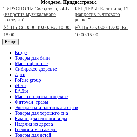
Молдова, Приднестровье
ТИРАСПОЛЬ: Свердлова, 24-В
БЕНДЕРЫ: Калинина, 17
(напротив музыкального
(напротив “Оптового
колледжа)
рынка”)
🕘: Пн-Сб: 9.00-19.00, Вс: 10.00-
🕘: Пн-Сб: 9.00-17.00, Вс:
18.00
10.00-15.00
Везде
Везде
Товары для бани
Масла эфирные
Сибирское здоровье
Арго
FoRise group
iHerb
БАДы
Масла и шроты пищевые
Фиточаи, травы
Экстракты и настойки из трав
Товары для хорошего сна
Камни для очистки воды
Изделия из дерева
Грелки и массажёры
Товары для детей