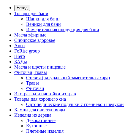
Назад
Товары для бани
Шапки для бани
Веники для бани
Измерительная продукция для бани
Масла эфирные
Сибирское здоровье
Арго
FoRise group
iHerb
БАДы
Масла и шроты пищевые
Фиточаи, травы
Стевия (натуральный заменитель сахара)
Травы
Фиточаи
Экстракты и настойки из трав
Товары для хорошего сна
Ортопедические подушки с гречневой шелухой
Камни для очистки воды
Изделия из дерева
Декоративные
Кухонные
Плетёные изделия