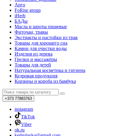
Арго
FoRise group
iHerb
БАДы
Масла и шроты пищевые
Фиточаи, травы
Экстракты и настойки из трав
Товары для хорошего сна
Камни для очистки воды
Изделия из дерева
Грелки и массажёры
Товары для детей
Натуральная косметика и гигиена
Кедровая продукция
Корзины и короба из бамбука
+373
77883763
instagram
TikTok
Viber
ok.ru
kedrolavka@gmail.com