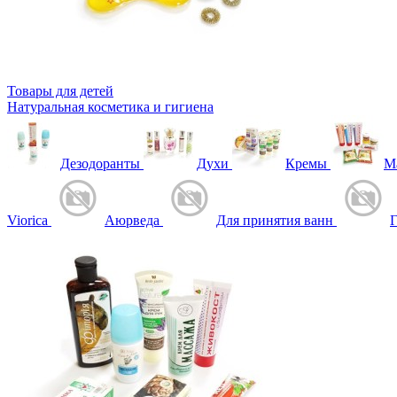
Товары для детей
Натуральная косметика и гигиена
Дезодоранты
Духи
Кремы
М
Viorica
Аюрведа
Для принятия ванн
Г