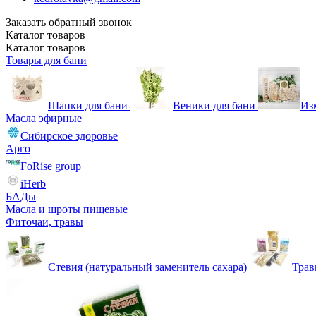
Заказать обратный звонок
Каталог
товаров
Каталог
товаров
Товары для бани
Шапки для бани
Веники для бани
Из
Масла эфирные
Сибирское здоровье
Арго
FoRise group
iHerb
БАДы
Масла и шроты пищевые
Фиточаи, травы
Стевия (натуральный заменитель сахара)
Тра