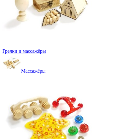
Грелки и массажёры
Массажёры