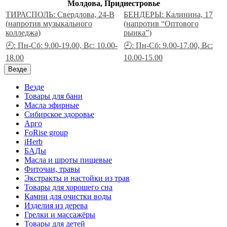
Молдова, Приднестровье
ТИРАСПОЛЬ: Свердлова, 24-В
БЕНДЕРЫ: Калинина, 17
(напротив музыкального
(напротив “Оптового
колледжа)
рынка”)
🕘: Пн-Сб: 9.00-19.00, Вс: 10.00-
🕘: Пн-Сб: 9.00-17.00, Вс:
18.00
10.00-15.00
Везде
Везде
Товары для бани
Масла эфирные
Сибирское здоровье
Арго
FoRise group
iHerb
БАДы
Масла и шроты пищевые
Фиточаи, травы
Экстракты и настойки из трав
Товары для хорошего сна
Камни для очистки воды
Изделия из дерева
Грелки и массажёры
Товары для детей