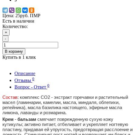
Цена:
25руб. ПМР
Есть в наличии
Количество:
+
-
В корзину
Купить в 1 клик
Описание
0
Отзывы
0
Вопрос - Ответ
Состав
: комплекс СО2 - экстракт горечавки и растительный
масел (ламинарии, камелии, масла, миндаля, облепихи,
репейника), масла базилика настоящего, эфирные масла
лимона, лаванды и розмарина.
Крем
-
бальзам
смягчает поврежденную сухую кожу
кутикулы; активно питает, отбеливает и укрепляет ногтевую
пластину, придавая ей упругость, предотвращая расслоение и
ломкость. Стимулирует рост ногтей и возвращает им блеск и