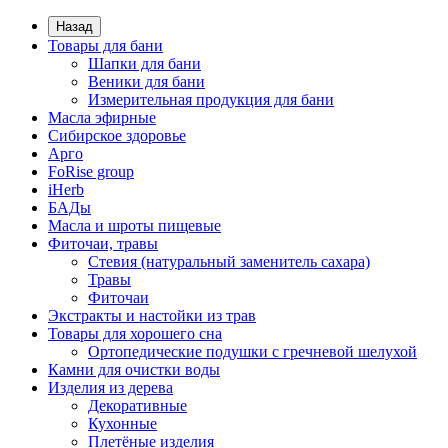
Назад
Товары для бани
Шапки для бани
Веники для бани
Измерительная продукция для бани
Масла эфирные
Сибирское здоровье
Арго
FoRise group
iHerb
БАДы
Масла и шроты пищевые
Фиточаи, травы
Стевия (натуральный заменитель сахара)
Травы
Фиточаи
Экстракты и настойки из трав
Товары для хорошего сна
Ортопедические подушки с гречневой шелухой
Камни для очистки воды
Изделия из дерева
Декоративные
Кухонные
Плетёные изделия