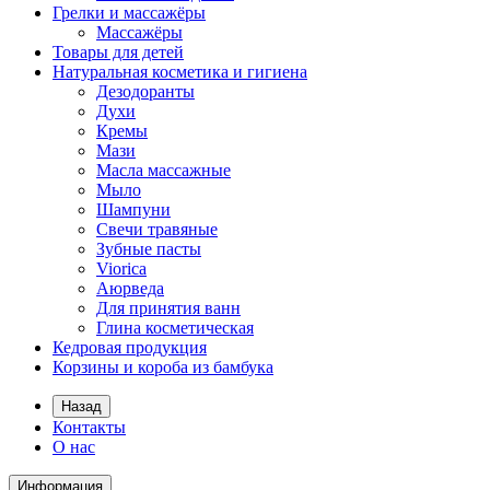
Грелки и массажёры
Массажёры
Товары для детей
Натуральная косметика и гигиена
Дезодоранты
Духи
Кремы
Мази
Масла массажные
Мыло
Шампуни
Свечи травяные
Зубные пасты
Viorica
Аюрведа
Для принятия ванн
Глина косметическая
Кедровая продукция
Корзины и короба из бамбука
Назад
Контакты
О нас
Информация