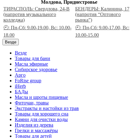
Молдова, Приднестровье
ТИРАСПОЛЬ: Свердлова, 24-В
БЕНДЕРЫ: Калинина, 17
(напротив музыкального
(напротив “Оптового
колледжа)
рынка”)
🕘: Пн-Сб: 9.00-19.00, Вс: 10.00-
🕘: Пн-Сб: 9.00-17.00, Вс:
18.00
10.00-15.00
Везде
Везде
Товары для бани
Масла эфирные
Сибирское здоровье
Арго
FoRise group
iHerb
БАДы
Масла и шроты пищевые
Фиточаи, травы
Экстракты и настойки из трав
Товары для хорошего сна
Камни для очистки воды
Изделия из дерева
Грелки и массажёры
Товары для детей