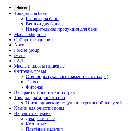
Назад
Товары для бани
Шапки для бани
Веники для бани
Измерительная продукция для бани
Масла эфирные
Сибирское здоровье
Арго
FoRise group
iHerb
БАДы
Масла и шроты пищевые
Фиточаи, травы
Стевия (натуральный заменитель сахара)
Травы
Фиточаи
Экстракты и настойки из трав
Товары для хорошего сна
Ортопедические подушки с гречневой шелухой
Камни для очистки воды
Изделия из дерева
Декоративные
Кухонные
Плетёные изделия