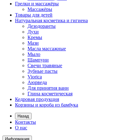
Грелки и массажёры
Массажёры
Товары для детей
Натуральная косметика и гигиена
Дезодоранты
Духи
Кремы
Мази
Масла массажные
Мыло
Шампуни
Свечи травяные
Зубные пасты
Viorica
Аюрведа
Для принятия ванн
Глина косметическая
Кедровая продукция
Корзины и короба из бамбука
Назад
Контакты
О нас
Информация